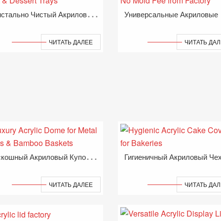
К
Ристально Чистый Акриловый Купол Для Фруктовых И Десертных Подносов
Нивер
ЧИТАТЬ ДАЛЕЕ
ЧИТАТЬ ДА
Р
Оскошный Акриловый Купол Для Металлических Лотков И Бамбуковых Корзин
ЧИТАТЬ ДАЛЕЕ
ЧИТАТЬ ДА