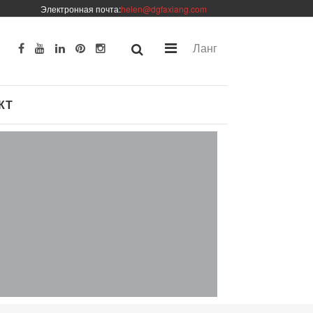
Электронная почта:
helen@dgfaxiang.com
Ланг
КТ