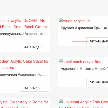
Круглая Акриловая Крышка
И
Ндивидуальные Акриловые Крышки OEM | Нет Комиссий За Плесень | Заказы На Небольшие Партии
ЧИТАТЬ ДА
ЧИТАТЬ ДАЛЕЕ
С
Овременная Акриловая Подставка Для Оптовиков
ЧИТАТЬ ДА
ЧИТАТЬ ДАЛЕЕ