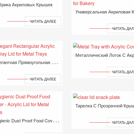
брика Акриловых Крышек
ЧИТАТЬ ДАЛЕЕ
ЧИТАТЬ ДА
Э
Легантная Прямоугольная Акриловая Крышка Для Металлических Подносов
ЧИТАТЬ ДА
ЧИТАТЬ ДАЛЕЕ
H
Ygienic Dust Proof Food Cover — Акриловая Крышка Для Металлических Лотков
ЧИТАТЬ ДА