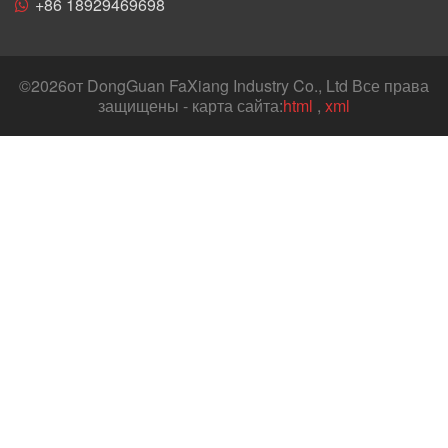
+86 18929469698
©
2026от DongGuan FaXiang Industry Co., Ltd Все права
защищены - карта сайта:
html
,
xml