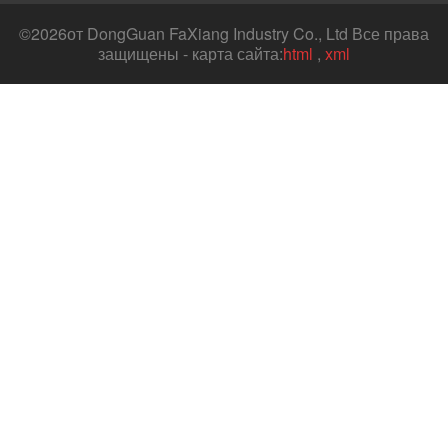
©
2026от DongGuan FaXiang Industry Co., Ltd Все права
защищены - карта сайта:
html
,
xml