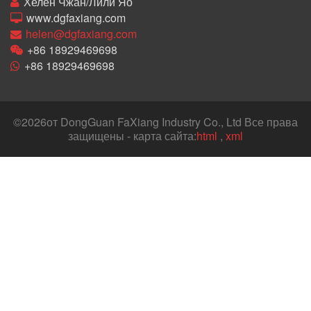
Хелен Чжан/Лили Яо
www.dgfaxiang.com
helen@dgfaxiang.com
+86 18929469698
+86 18929469698
©
2026от DongGuan FaXiang Industry Co., Ltd Все права
защищены - карта сайта:
html
,
xml